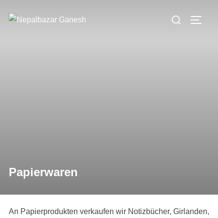
Zum
Suchen
Inhalt
SEIT
nach:
springen
Papierwaren
An Papierprodukten verkaufen wir Notizbücher, Girlanden,